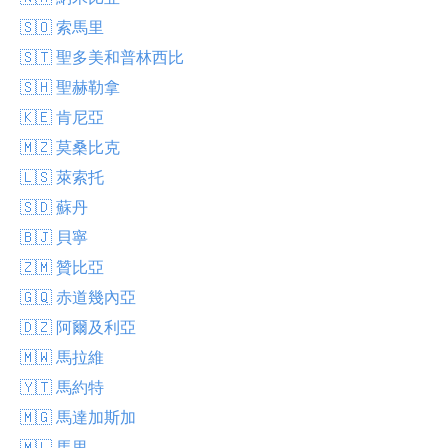
🇸🇴 索馬里
🇸🇹 聖多美和普林西比
🇸🇭 聖赫勒拿
🇰🇪 肯尼亞
🇲🇿 莫桑比克
🇱🇸 萊索托
🇸🇩 蘇丹
🇧🇯 貝寧
🇿🇲 贊比亞
🇬🇶 赤道幾內亞
🇩🇿 阿爾及利亞
🇲🇼 馬拉維
🇾🇹 馬約特
🇲🇬 馬達加斯加
🇲🇱 馬里