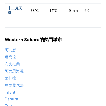
十二月天
23°C
14°C
9 mm
6.0h
氣
Western Sahara的熱門城市
阿尤恩
達克拉
布支杜爾
阿尤恩海灘
蒂什拉
烏德蓋尼法
Tifariti
Daoura
Zug