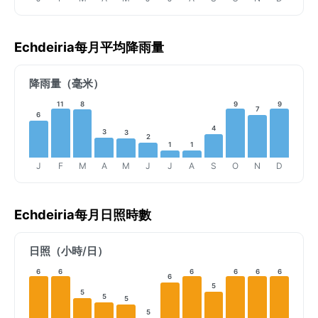
Echdeiria每月平均降雨量
降雨量（毫米）
11
8
9
9
7
6
4
3
3
2
1
1
J
F
M
A
M
J
J
A
S
O
N
D
Echdeiria每月日照時數
日照（小時/日）
6
6
6
6
6
6
6
5
5
5
5
5