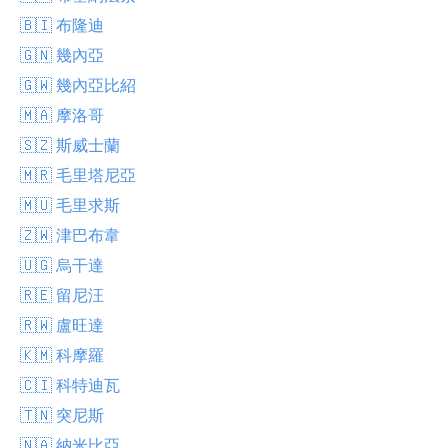
🇧🇮 布隆迪
🇬🇳 幾內亞
🇬🇼 幾內亞比紹
🇲🇦 摩洛哥
🇸🇿 斯威士蘭
🇲🇷 毛里塔尼亞
🇲🇺 毛里求斯
🇿🇼 津巴布韋
🇺🇬 烏干達
🇷🇪 留尼汪
🇷🇼 盧旺達
🇰🇲 科摩羅
🇨🇮 科特迪瓦
🇹🇳 突尼斯
🇳🇦 納米比亞