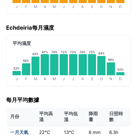
J
F
M
A
M
J
J
A
S
O
N
D
Echdeiria每月濕度
平均濕度
67%
70%
72%
72%
70%
72%
64%
63%
59%
58%
53%
52%
J
F
M
A
M
J
J
A
S
O
N
D
每月平均數據
平均高
平均低
降雨
日照時
月份
溫
溫
量
數
一月天氣
22°C
13°C
6 mm
6.3h