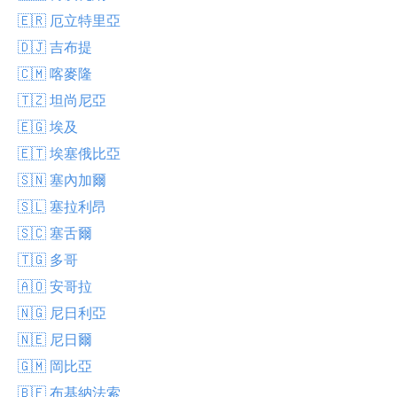
🇪🇷 厄立特里亞
🇩🇯 吉布提
🇨🇲 喀麥隆
🇹🇿 坦尚尼亞
🇪🇬 埃及
🇪🇹 埃塞俄比亞
🇸🇳 塞內加爾
🇸🇱 塞拉利昂
🇸🇨 塞舌爾
🇹🇬 多哥
🇦🇴 安哥拉
🇳🇬 尼日利亞
🇳🇪 尼日爾
🇬🇲 岡比亞
🇧🇫 布基納法索