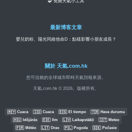
🧩 免費天氣小工具
最新博客文章
嬰兒奶粉、陽光同維他命D：點樣影響小朋友成長？
關於 天氣.com.hk
您可信賴的全球城市即時天氣預報來源。
天氣.com.hk © 2026。版權所有。
🇲🇾
🇮🇩
🇪🇸
🇹🇷
Cuaca
Cuaca
El tiempo
Hava durumu
🇭🇺
🇪🇪
🇱🇻
🇮🇹
Időjárás
Ilm
Laikapstākļi
Meteo
🇫🇷
🇱🇹
🇵🇱
🇸🇰
Météo
Oras
Pogoda
Počasie