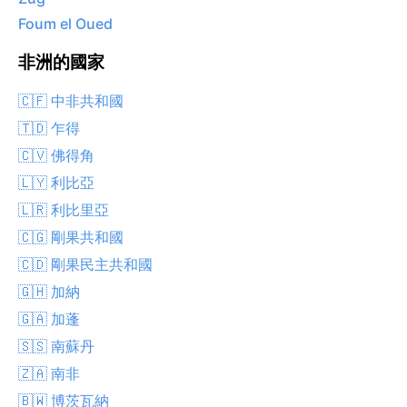
Foum el Oued
非洲的國家
🇨🇫 中非共和國
🇹🇩 乍得
🇨🇻 佛得角
🇱🇾 利比亞
🇱🇷 利比里亞
🇨🇬 剛果共和國
🇨🇩 剛果民主共和國
🇬🇭 加納
🇬🇦 加蓬
🇸🇸 南蘇丹
🇿🇦 南非
🇧🇼 博茨瓦納