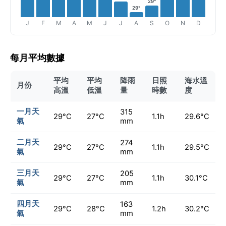
29°
29°
J
F
M
A
M
J
J
A
S
O
N
D
每月平均數據
平均
平均
降雨
日照
海水溫
月份
高溫
低溫
量
時數
度
一月天
315
29°C
27°C
1.1h
29.6°C
氣
mm
二月天
274
29°C
27°C
1.1h
29.5°C
氣
mm
三月天
205
29°C
27°C
1.1h
30.1°C
氣
mm
四月天
163
29°C
28°C
1.2h
30.2°C
氣
mm