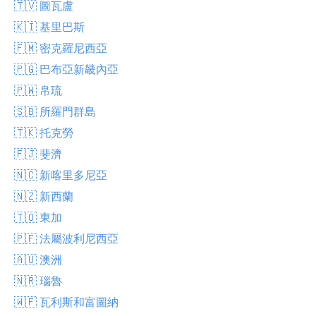
🇹🇻 圖瓦盧
🇰🇮 基里巴斯
🇫🇲 密克羅尼西亞
🇵🇬 巴布亞新畿內亞
🇵🇼 帛琉
🇸🇧 所羅門群島
🇹🇰 托克勞
🇫🇯 斐濟
🇳🇨 新喀里多尼亞
🇳🇿 新西蘭
🇹🇴 東加
🇵🇫 法屬波利尼西亞
🇦🇺 澳洲
🇳🇷 瑙魯
🇼🇫 瓦利斯和富圖納