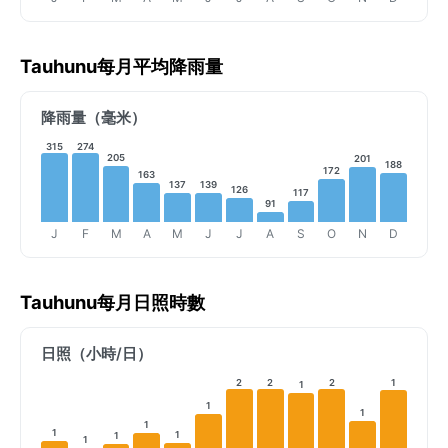
Tauhunu每月平均降雨量
降雨量（毫米）
315
274
205
201
188
172
163
139
137
126
117
91
J
F
M
A
M
J
J
A
S
O
N
D
Tauhunu每月日照時數
日照（小時/日）
2
2
2
1
1
1
1
1
1
1
1
1