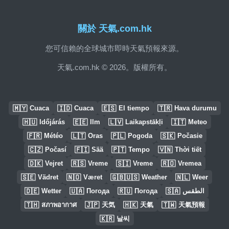
關於 天氣.com.hk
您可信賴的全球城市即時天氣預報來源。
天氣.com.hk © 2026。版權所有。
🇲🇾
🇮🇩
🇪🇸
🇹🇷
Cuaca
Cuaca
El tiempo
Hava durumu
🇭🇺
🇪🇪
🇱🇻
🇮🇹
Időjárás
Ilm
Laikapstākļi
Meteo
🇫🇷
🇱🇹
🇵🇱
🇸🇰
Météo
Oras
Pogoda
Počasie
🇨🇿
🇫🇮
🇵🇹
🇻🇳
Počasí
Sää
Tempo
Thời tiết
🇩🇰
🇷🇸
🇸🇮
🇷🇴
Vejret
Vreme
Vreme
Vremea
🇸🇪
🇳🇴
🇬🇧🇺🇸
🇳🇱
Vädret
Været
Weather
Weer
🇩🇪
🇺🇦
🇷🇺
🇸🇦
Wetter
Погода
Погода
الطقس
🇹🇭
🇯🇵
🇭🇰
🇹🇼
สภาพอากาศ
天気
天氣
天氣預報
🇰🇷
날씨