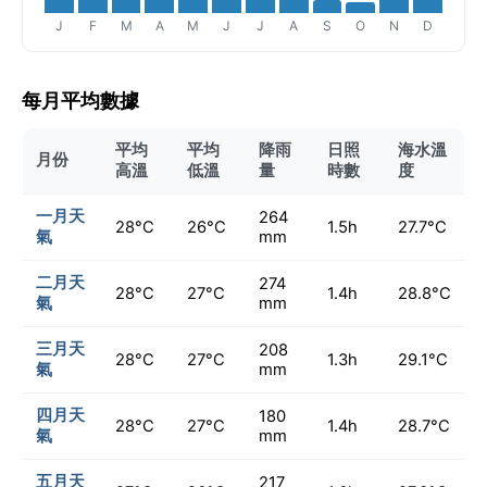
J
F
M
A
M
J
J
A
S
O
N
D
每月平均數據
平均
平均
降雨
日照
海水溫
月份
高溫
低溫
量
時數
度
一月天
264
28°C
26°C
1.5h
27.7°C
氣
mm
二月天
274
28°C
27°C
1.4h
28.8°C
氣
mm
三月天
208
28°C
27°C
1.3h
29.1°C
氣
mm
四月天
180
28°C
27°C
1.4h
28.7°C
氣
mm
五月天
217