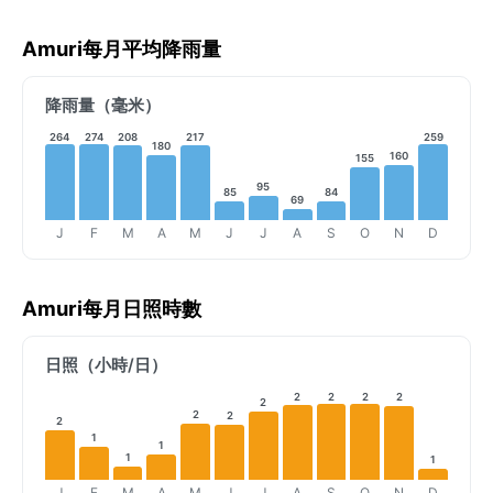
Amuri每月平均降雨量
降雨量（毫米）
264
274
208
217
259
180
160
155
95
85
84
69
J
F
M
A
M
J
J
A
S
O
N
D
Amuri每月日照時數
日照（小時/日）
2
2
2
2
2
2
2
2
1
1
1
1
J
F
M
A
M
J
J
A
S
O
N
D