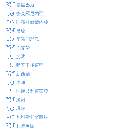
🇰🇮 基里巴斯
🇫🇲 密克羅尼西亞
🇵🇬 巴布亞新畿內亞
🇵🇼 帛琉
🇸🇧 所羅門群島
🇹🇰 托克勞
🇫🇯 斐濟
🇳🇨 新喀里多尼亞
🇳🇿 新西蘭
🇹🇴 東加
🇵🇫 法屬波利尼西亞
🇦🇺 澳洲
🇳🇷 瑙魯
🇼🇫 瓦利斯和富圖納
🇻🇺 瓦努阿圖