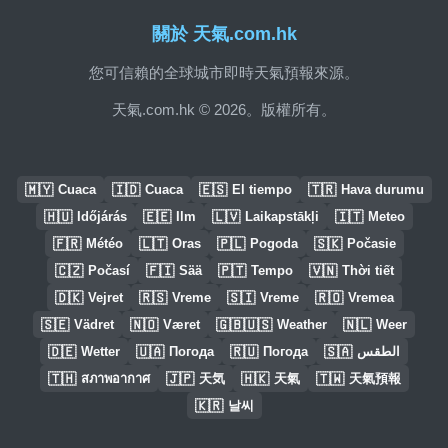
關於 天氣.com.hk
您可信賴的全球城市即時天氣預報來源。
天氣.com.hk © 2026。版權所有。
🇲🇾
🇮🇩
🇪🇸
🇹🇷
Cuaca
Cuaca
El tiempo
Hava durumu
🇭🇺
🇪🇪
🇱🇻
🇮🇹
Időjárás
Ilm
Laikapstākļi
Meteo
🇫🇷
🇱🇹
🇵🇱
🇸🇰
Météo
Oras
Pogoda
Počasie
🇨🇿
🇫🇮
🇵🇹
🇻🇳
Počasí
Sää
Tempo
Thời tiết
🇩🇰
🇷🇸
🇸🇮
🇷🇴
Vejret
Vreme
Vreme
Vremea
🇸🇪
🇳🇴
🇬🇧🇺🇸
🇳🇱
Vädret
Været
Weather
Weer
🇩🇪
🇺🇦
🇷🇺
🇸🇦
Wetter
Погода
Погода
الطقس
🇹🇭
🇯🇵
🇭🇰
🇹🇼
สภาพอากาศ
天気
天氣
天氣預報
🇰🇷
날씨