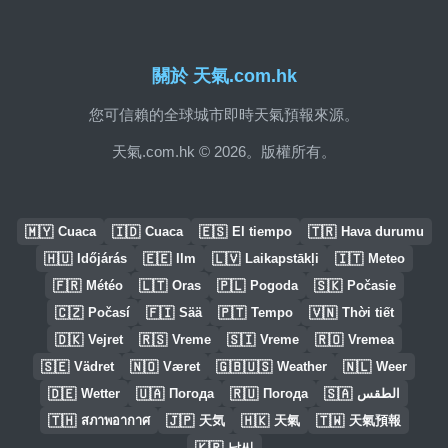
關於 天氣.com.hk
您可信賴的全球城市即時天氣預報來源。
天氣.com.hk © 2026。版權所有。
🇲🇾
🇮🇩
🇪🇸
🇹🇷
Cuaca
Cuaca
El tiempo
Hava durumu
🇭🇺
🇪🇪
🇱🇻
🇮🇹
Időjárás
Ilm
Laikapstākļi
Meteo
🇫🇷
🇱🇹
🇵🇱
🇸🇰
Météo
Oras
Pogoda
Počasie
🇨🇿
🇫🇮
🇵🇹
🇻🇳
Počasí
Sää
Tempo
Thời tiết
🇩🇰
🇷🇸
🇸🇮
🇷🇴
Vejret
Vreme
Vreme
Vremea
🇸🇪
🇳🇴
🇬🇧🇺🇸
🇳🇱
Vädret
Været
Weather
Weer
🇩🇪
🇺🇦
🇷🇺
🇸🇦
Wetter
Погода
Погода
الطقس
🇹🇭
🇯🇵
🇭🇰
🇹🇼
สภาพอากาศ
天気
天氣
天氣預報
🇰🇷
날씨