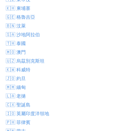
🇰🇭 柬埔寨
🇬🇪 格魯吉亞
🇧🇳 汶萊
🇸🇦 沙地阿拉伯
🇹🇭 泰國
🇲🇴 澳門
🇺🇿 烏茲別克斯坦
🇰🇼 科威特
🇯🇴 約旦
🇲🇲 緬甸
🇱🇦 老撾
🇨🇽 聖誕島
🇮🇴 英屬印度洋領地
🇵🇭 菲律賓
🇲🇳 蒙古