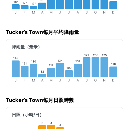
18°
18°
17°
17°
J
F
M
A
M
J
J
A
S
O
N
D
Tucker’s Town每月平均降雨量
降雨量（毫米）
171
205
175
145
134
131
130
121
118
112
100
82
J
F
M
A
M
J
J
A
S
O
N
D
Tucker’s Town每月日照時數
日照（小時/日）
3
4
3