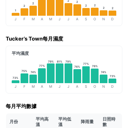
2
2
2
2
2
2
2
2
1
J
F
M
A
M
J
J
A
S
O
N
D
Tucker’s Town每月濕度
平均濕度
79%
81%
79%
77%
77%
76%
76%
75%
74%
74%
73%
73%
J
F
M
A
M
J
J
A
S
O
N
D
每月平均數據
平均高
平均低
日照時
月份
降雨量
溫
溫
數