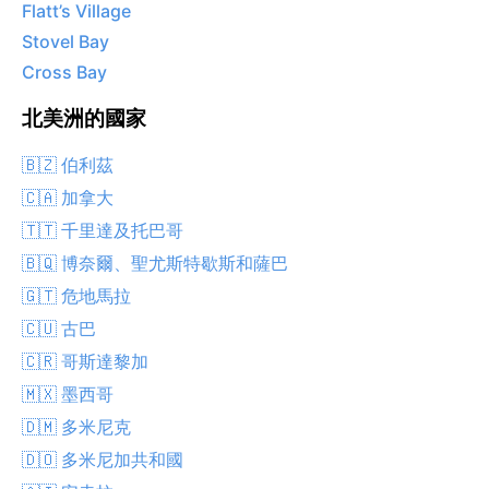
Flatt’s Village
Stovel Bay
Cross Bay
北美洲的國家
🇧🇿 伯利茲
🇨🇦 加拿大
🇹🇹 千里達及托巴哥
🇧🇶 博奈爾、聖尤斯特歇斯和薩巴
🇬🇹 危地馬拉
🇨🇺 古巴
🇨🇷 哥斯達黎加
🇲🇽 墨西哥
🇩🇲 多米尼克
🇩🇴 多米尼加共和國