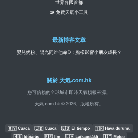
世界各國首都
🧩 免費天氣小工具
最新博客文章
嬰兒奶粉、陽光同維他命D：點樣影響小朋友成長？
關於 天氣.com.hk
您可信賴的全球城市即時天氣預報來源。
天氣.com.hk © 2026。版權所有。
🇲🇾
🇮🇩
🇪🇸
🇹🇷
Cuaca
Cuaca
El tiempo
Hava durumu
🇭🇺
🇪🇪
🇱🇻
🇮🇹
Időjárás
Ilm
Laikapstākļi
Meteo