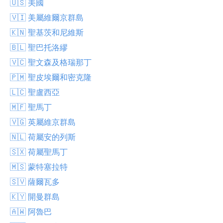
🇺🇸 美國
🇻🇮 美屬維爾京群島
🇰🇳 聖基茨和尼維斯
🇧🇱 聖巴托洛繆
🇻🇨 聖文森及格瑞那丁
🇵🇲 聖皮埃爾和密克隆
🇱🇨 聖盧西亞
🇲🇫 聖馬丁
🇻🇬 英屬維京群島
🇳🇱 荷屬安的列斯
🇸🇽 荷屬聖馬丁
🇲🇸 蒙特塞拉特
🇸🇻 薩爾瓦多
🇰🇾 開曼群島
🇦🇼 阿魯巴