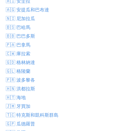
🇦🇮 安圭拉
🇦🇬 安提瓜和巴布達
🇳🇮 尼加拉瓜
🇧🇸 巴哈馬
🇧🇧 巴巴多斯
🇵🇦 巴拿馬
🇨🇼 庫拉索
🇬🇩 格林納達
🇬🇱 格陵蘭
🇵🇷 波多黎各
🇭🇳 洪都拉斯
🇭🇹 海地
🇯🇲 牙買加
🇹🇨 特克斯和凱科斯群島
🇬🇵 瓜德羅普