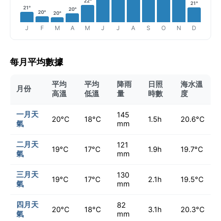
22°
21°
21°
20°
20°
20°
J
F
M
A
M
J
J
A
S
O
N
D
每月平均數據
平均
平均
降雨
日照
海水溫
月份
高溫
低溫
量
時數
度
一月天
145
20°C
18°C
1.5h
20.6°C
氣
mm
二月天
121
19°C
17°C
1.9h
19.7°C
氣
mm
三月天
130
19°C
17°C
2.1h
19.5°C
氣
mm
四月天
82
20°C
18°C
3.1h
20.3°C
氣
mm