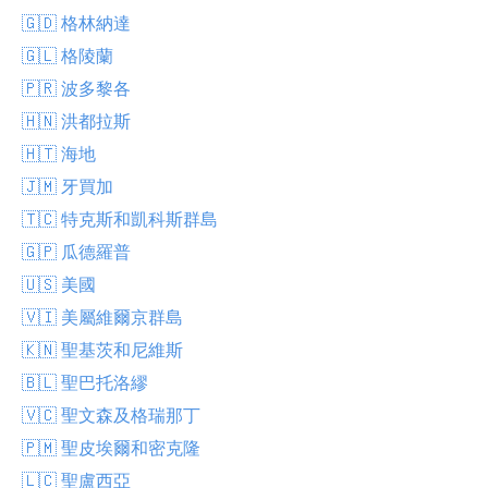
🇬🇩 格林納達
🇬🇱 格陵蘭
🇵🇷 波多黎各
🇭🇳 洪都拉斯
🇭🇹 海地
🇯🇲 牙買加
🇹🇨 特克斯和凱科斯群島
🇬🇵 瓜德羅普
🇺🇸 美國
🇻🇮 美屬維爾京群島
🇰🇳 聖基茨和尼維斯
🇧🇱 聖巴托洛繆
🇻🇨 聖文森及格瑞那丁
🇵🇲 聖皮埃爾和密克隆
🇱🇨 聖盧西亞