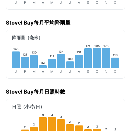
J
F
M
A
M
J
J
A
S
O
N
D
Stovel Bay每月平均降雨量
降雨量（毫米）
171
205
175
145
134
131
130
121
118
112
100
82
J
F
M
A
M
J
J
A
S
O
N
D
Stovel Bay每月日照時數
日照（小時/日）
3
4
3
2
2
2
2
2
2
2
2