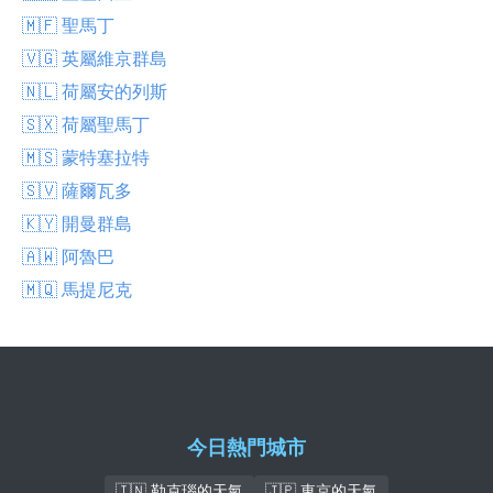
🇲🇫 聖馬丁
🇻🇬 英屬維京群島
🇳🇱 荷屬安的列斯
🇸🇽 荷屬聖馬丁
🇲🇸 蒙特塞拉特
🇸🇻 薩爾瓦多
🇰🇾 開曼群島
🇦🇼 阿魯巴
🇲🇶 馬提尼克
今日熱門城市
🇮🇳 勒克瑙的天氣
🇯🇵 東京的天氣