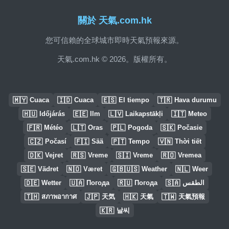
關於 天氣.com.hk
您可信賴的全球城市即時天氣預報來源。
天氣.com.hk © 2026。版權所有。
🇲🇾
🇮🇩
🇪🇸
🇹🇷
Cuaca
Cuaca
El tiempo
Hava durumu
🇭🇺
🇪🇪
🇱🇻
🇮🇹
Időjárás
Ilm
Laikapstākļi
Meteo
🇫🇷
🇱🇹
🇵🇱
🇸🇰
Météo
Oras
Pogoda
Počasie
🇨🇿
🇫🇮
🇵🇹
🇻🇳
Počasí
Sää
Tempo
Thời tiết
🇩🇰
🇷🇸
🇸🇮
🇷🇴
Vejret
Vreme
Vreme
Vremea
🇸🇪
🇳🇴
🇬🇧🇺🇸
🇳🇱
Vädret
Været
Weather
Weer
🇩🇪
🇺🇦
🇷🇺
🇸🇦
Wetter
Погода
Погода
الطقس
🇹🇭
🇯🇵
🇭🇰
🇹🇼
สภาพอากาศ
天気
天氣
天氣預報
🇰🇷
날씨