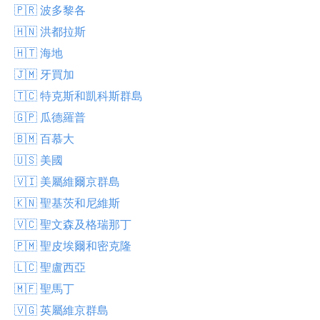
🇵🇷 波多黎各
🇭🇳 洪都拉斯
🇭🇹 海地
🇯🇲 牙買加
🇹🇨 特克斯和凱科斯群島
🇬🇵 瓜德羅普
🇧🇲 百慕大
🇺🇸 美國
🇻🇮 美屬維爾京群島
🇰🇳 聖基茨和尼維斯
🇻🇨 聖文森及格瑞那丁
🇵🇲 聖皮埃爾和密克隆
🇱🇨 聖盧西亞
🇲🇫 聖馬丁
🇻🇬 英屬維京群島