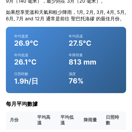
9月（140 毫米），最少則在 3月（20 毫米）。
如果想享受溫和天氣和較少降雨，1月, 2月, 3月, 4月, 5月,
6月, 7月 and 12月 通常是前往 聖巴托洛繆 的最佳月份。
年均溫度
年均高溫
26.9°C
27.5°C
年均低溫
年降雨量
26.1°C
813 mm
日照時數
濕度
76%
1.9h/日
每月平均數據
平均高
平均低
日照時
月份
降雨量
溫
溫
數