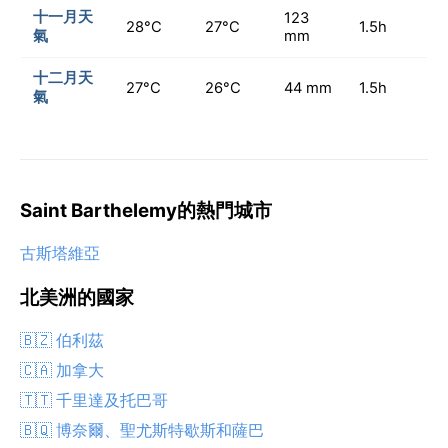
十一月天
123
28°C
27°C
1.5h
氣
mm
十二月天
27°C
26°C
44 mm
1.5h
氣
Saint Barthelemy的熱門城市
古斯塔維亞
北美洲的國家
🇧🇿 伯利茲
🇨🇦 加拿大
🇹🇹 千里達及托巴哥
🇧🇶 博奈爾、聖尤斯特歇斯和薩巴