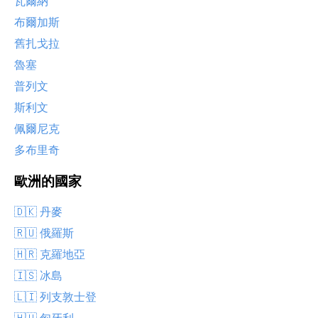
瓦爾納
布爾加斯
舊扎戈拉
魯塞
普列文
斯利文
佩爾尼克
多布里奇
歐洲的國家
🇩🇰 丹麥
🇷🇺 俄羅斯
🇭🇷 克羅地亞
🇮🇸 冰島
🇱🇮 列支敦士登
🇭🇺 匈牙利