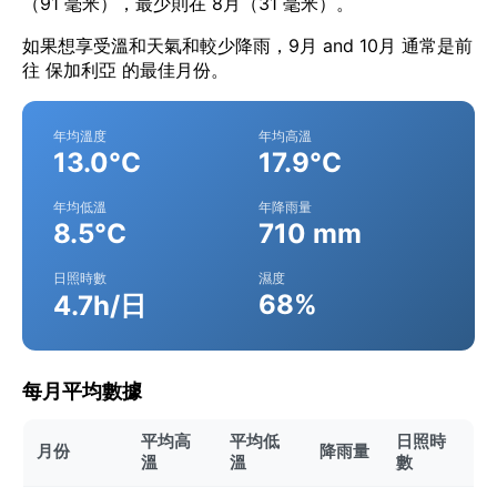
（91 毫米），最少則在 8月（31 毫米）。
如果想享受溫和天氣和較少降雨，9月 and 10月 通常是前
往 保加利亞 的最佳月份。
年均溫度
年均高溫
13.0°C
17.9°C
年均低溫
年降雨量
8.5°C
710 mm
日照時數
濕度
68%
4.7h/日
每月平均數據
平均高
平均低
日照時
月份
降雨量
溫
溫
數