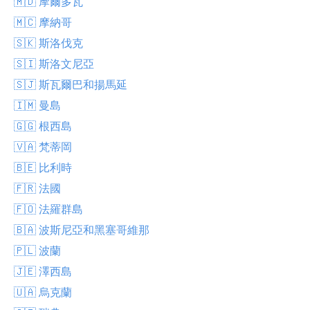
🇲🇩 摩爾多瓦
🇲🇨 摩納哥
🇸🇰 斯洛伐克
🇸🇮 斯洛文尼亞
🇸🇯 斯瓦爾巴和揚馬延
🇮🇲 曼島
🇬🇬 根西島
🇻🇦 梵蒂岡
🇧🇪 比利時
🇫🇷 法國
🇫🇴 法羅群島
🇧🇦 波斯尼亞和黑塞哥維那
🇵🇱 波蘭
🇯🇪 澤西島
🇺🇦 烏克蘭