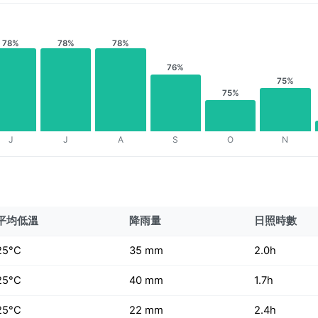
78%
78%
78%
76%
75%
75%
J
J
A
S
O
N
平均低溫
降雨量
日照時數
25°C
35 mm
2.0h
25°C
40 mm
1.7h
25°C
22 mm
2.4h