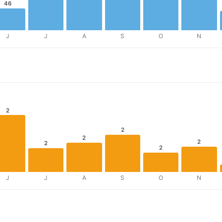
46
J
J
A
S
O
N
2
2
2
2
2
2
J
J
A
S
O
N