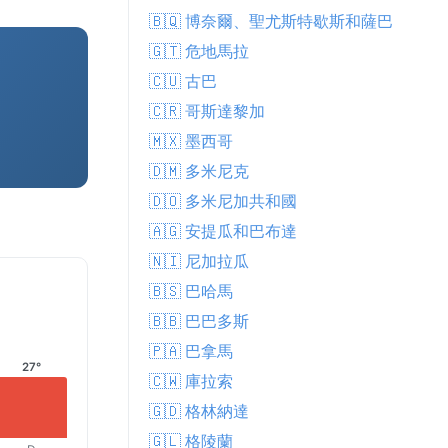
🇧🇶 博奈爾、聖尤斯特歇斯和薩巴
🇬🇹 危地馬拉
🇨🇺 古巴
🇨🇷 哥斯達黎加
🇲🇽 墨西哥
🇩🇲 多米尼克
🇩🇴 多米尼加共和國
🇦🇬 安提瓜和巴布達
🇳🇮 尼加拉瓜
🇧🇸 巴哈馬
🇧🇧 巴巴多斯
🇵🇦 巴拿馬
27°
🇨🇼 庫拉索
🇬🇩 格林納達
🇬🇱 格陵蘭