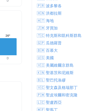
D
🇵🇷 波多黎各
🇭🇳 洪都拉斯
🇭🇹 海地
🇯🇲 牙買加
🇹🇨 特克斯和凱科斯群島
26°
🇬🇵 瓜德羅普
🇧🇲 百慕大
🇺🇸 美國
D
🇻🇮 美屬維爾京群島
🇰🇳 聖基茨和尼維斯
🇧🇱 聖巴托洛繆
🇻🇨 聖文森及格瑞那丁
🇵🇲 聖皮埃爾和密克隆
🇱🇨 聖盧西亞
🇲🇫 聖馬丁