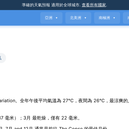
準確的天氣預報
適用於全球城市
.
查看所有國家
.
亞洲
北美洲
南極洲
▼
▼
▼
氣
seasonal variation。全年午後平均氣溫為 27°C，夜間為 26°C，最涼
137 毫米）；3月 最乾燥，僅有 22 毫米。
, 7月 and 12月 通常是前往 The Copse 的最佳月份。