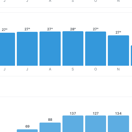
J
J
A
S
O
N
27°
27°
28°
27°
27°
27°
J
J
A
S
O
N
137
127
134
88
69