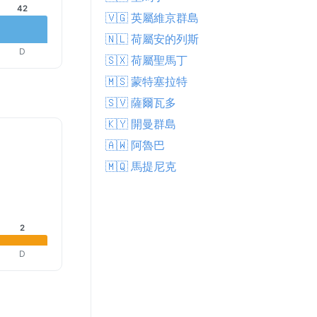
42
🇻🇬 英屬維京群島
🇳🇱 荷屬安的列斯
D
🇸🇽 荷屬聖馬丁
🇲🇸 蒙特塞拉特
🇸🇻 薩爾瓦多
🇰🇾 開曼群島
🇦🇼 阿魯巴
🇲🇶 馬提尼克
2
D