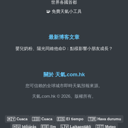
世界各國首都
🧩 免費天氣小工具
最新博客文章
嬰兒奶粉、陽光同維他命D：點樣影響小朋友成長？
關於 天氣.com.hk
您可信賴的全球城市即時天氣預報來源。
天氣.com.hk © 2026。版權所有。
🇲🇾
🇮🇩
🇪🇸
🇹🇷
Cuaca
Cuaca
El tiempo
Hava durumu
🇭🇺
🇪🇪
🇱🇻
🇮🇹
Időjárás
Ilm
Laikapstākļi
Meteo