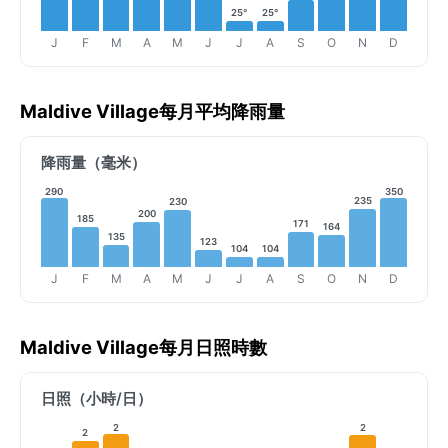
25°
25°
J
F
M
A
M
J
J
A
S
O
N
D
Maldive Village每月平均降雨量
降雨量（毫米）
290
350
235
230
200
185
171
164
135
123
104
104
J
F
M
A
M
J
J
A
S
O
N
D
Maldive Village每月日照時數
日照（小時/日）
2
2
2