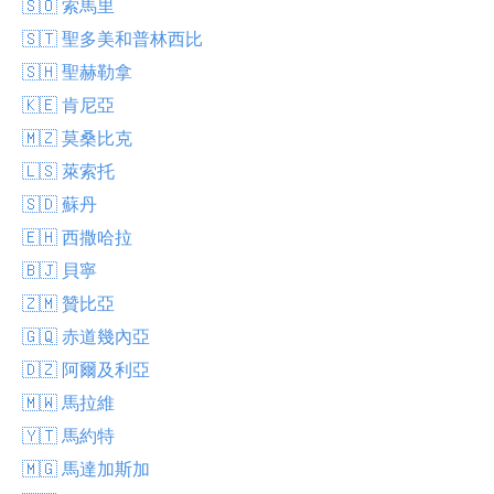
🇸🇴 索馬里
🇸🇹 聖多美和普林西比
🇸🇭 聖赫勒拿
🇰🇪 肯尼亞
🇲🇿 莫桑比克
🇱🇸 萊索托
🇸🇩 蘇丹
🇪🇭 西撒哈拉
🇧🇯 貝寧
🇿🇲 贊比亞
🇬🇶 赤道幾內亞
🇩🇿 阿爾及利亞
🇲🇼 馬拉維
🇾🇹 馬約特
🇲🇬 馬達加斯加