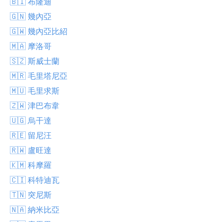
🇧🇮 布隆迪
🇬🇳 幾內亞
🇬🇼 幾內亞比紹
🇲🇦 摩洛哥
🇸🇿 斯威士蘭
🇲🇷 毛里塔尼亞
🇲🇺 毛里求斯
🇿🇼 津巴布韋
🇺🇬 烏干達
🇷🇪 留尼汪
🇷🇼 盧旺達
🇰🇲 科摩羅
🇨🇮 科特迪瓦
🇹🇳 突尼斯
🇳🇦 納米比亞