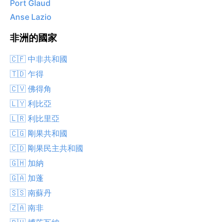
Port Glaud
Anse Lazio
非洲的國家
🇨🇫 中非共和國
🇹🇩 乍得
🇨🇻 佛得角
🇱🇾 利比亞
🇱🇷 利比里亞
🇨🇬 剛果共和國
🇨🇩 剛果民主共和國
🇬🇭 加納
🇬🇦 加蓬
🇸🇸 南蘇丹
🇿🇦 南非