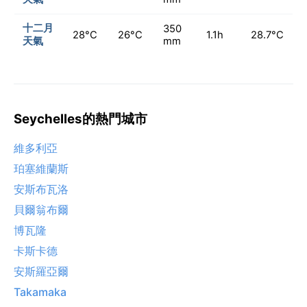
十二月
350
28°C
26°C
1.1h
28.7°C
天氣
mm
Seychelles的熱門城市
維多利亞
珀塞維蘭斯
安斯布瓦洛
貝爾翁布爾
博瓦隆
卡斯卡德
安斯羅亞爾
Takamaka