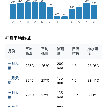
29°
30°
31°
30°
29°
29°
29°
28°
28°
28°
27°
27°
J
F
M
A
M
J
J
A
S
O
N
D
每月平均數據
平均
平均
降雨
日照
海水溫
月份
高溫
低溫
量
時數
度
一月天
290
28°C
26°C
1.3h
28.9°C
氣
mm
二月天
185
28°C
27°C
1.5h
29.4°C
氣
mm
三月天
135
29°C
27°C
1.9h
30.1°C
氣
mm