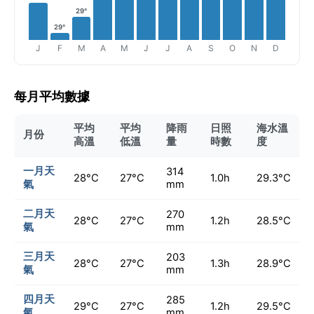
29°
29°
J
F
M
A
M
J
J
A
S
O
N
D
每月平均數據
平均
平均
降雨
日照
海水溫
月份
高溫
低溫
量
時數
度
一月天
314
28°C
27°C
1.0h
29.3°C
氣
mm
二月天
270
28°C
27°C
1.2h
28.5°C
氣
mm
三月天
203
28°C
27°C
1.3h
28.9°C
氣
mm
四月天
285
29°C
27°C
1.2h
29.5°C
氣
mm