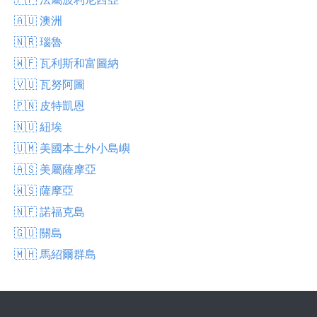
🇦🇺 澳洲
🇳🇷 瑙魯
🇼🇫 瓦利斯和富圖納
🇻🇺 瓦努阿圖
🇵🇳 皮特凱恩
🇳🇺 紐埃
🇺🇲 美國本土外小島嶼
🇦🇸 美屬薩摩亞
🇼🇸 薩摩亞
🇳🇫 諾福克島
🇬🇺 關島
🇲🇭 馬紹爾群島