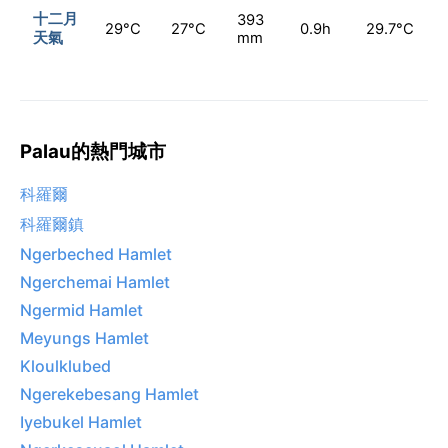
十二月
393
29°C
27°C
0.9h
29.7°C
天氣
mm
Palau的熱門城市
科羅爾
科羅爾鎮
Ngerbeched Hamlet
Ngerchemai Hamlet
Ngermid Hamlet
Meyungs Hamlet
Kloulklubed
Ngerekebesang Hamlet
Iyebukel Hamlet