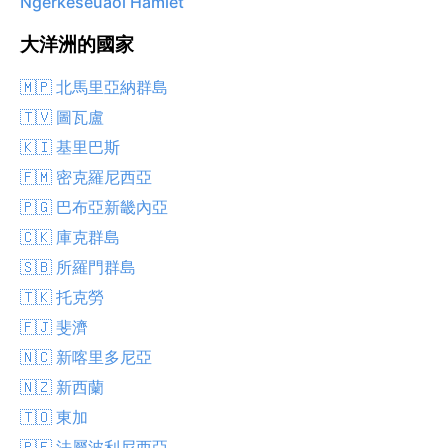
Ngerkeseuaol Hamlet
大洋洲的國家
🇲🇵 北馬里亞納群島
🇹🇻 圖瓦盧
🇰🇮 基里巴斯
🇫🇲 密克羅尼西亞
🇵🇬 巴布亞新畿內亞
🇨🇰 庫克群島
🇸🇧 所羅門群島
🇹🇰 托克勞
🇫🇯 斐濟
🇳🇨 新喀里多尼亞
🇳🇿 新西蘭
🇹🇴 東加
🇵🇫 法屬波利尼西亞