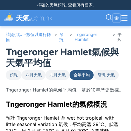
準確的天氣預報
.
查看所有國家
.
☰
天氣.
com.hk
🌐
請提供以下數值以進行轉
>
帛
>
Tngeronger
>
平
Hamlet
換
琉
均
Tngeronger Hamlet氣候與
天氣平均值
預報
八月天氣
九月天氣
全年平均
帛琉 天氣
Tngeronger Hamlet的氣候平均值，基於10年歷史數據。
Tngeronger Hamlet的氣候概況
預計 Tngeronger Hamlet 為 wet hot tropical, with
little seasonal variation 氣候：平均高溫 29°C、低溫
27°C，從 2月 的 28°C 到 5月 的 29°C 之間波動。