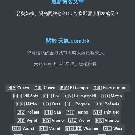
最新博客文章
嬰兒奶粉、陽光同維他命D：點樣影響小朋友成長？
關於 天氣.com.hk
您可信賴的全球城市即時天氣預報來源。
天氣.com.hk © 2026。版權所有。
🇲🇾
🇮🇩
🇪🇸
🇹🇷
Cuaca
Cuaca
El tiempo
Hava durumu
🇭🇺
🇪🇪
🇱🇻
🇮🇹
Időjárás
Ilm
Laikapstākļi
Meteo
🇫🇷
🇱🇹
🇵🇱
🇸🇰
Météo
Oras
Pogoda
Počasie
🇨🇿
🇫🇮
🇵🇹
🇻🇳
Počasí
Sää
Tempo
Thời tiết
🇩🇰
🇷🇸
🇸🇮
🇷🇴
Vejret
Vreme
Vreme
Vremea
🇸🇪
🇳🇴
🇬🇧🇺🇸
🇳🇱
Vädret
Været
Weather
Weer