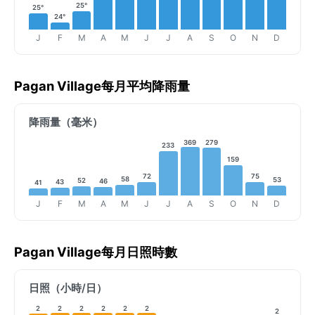
25°
25°
24°
J
F
M
A
M
J
J
A
S
O
N
D
Pagan Village每月平均降雨量
降雨量（毫米）
369
279
233
159
75
72
58
53
52
46
43
41
J
F
M
A
M
J
J
A
S
O
N
D
Pagan Village每月日照時數
日照（小時/日）
2
2
2
2
2
2
2