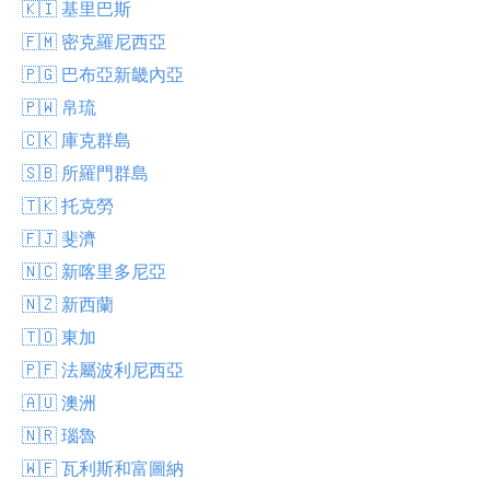
🇰🇮 基里巴斯
🇫🇲 密克羅尼西亞
🇵🇬 巴布亞新畿內亞
🇵🇼 帛琉
🇨🇰 庫克群島
🇸🇧 所羅門群島
🇹🇰 托克勞
🇫🇯 斐濟
🇳🇨 新喀里多尼亞
🇳🇿 新西蘭
🇹🇴 東加
🇵🇫 法屬波利尼西亞
🇦🇺 澳洲
🇳🇷 瑙魯
🇼🇫 瓦利斯和富圖納