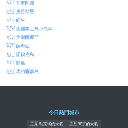
🇻🇺 瓦努阿圖
🇵🇳 皮特凱恩
🇳🇺 紐埃
🇺🇲 美國本土外小島嶼
🇦🇸 美屬薩摩亞
🇼🇸 薩摩亞
🇳🇫 諾福克島
🇬🇺 關島
🇲🇭 馬紹爾群島
今日熱門城市
🇮🇳 勒克瑙的天氣
🇯🇵 東京的天氣