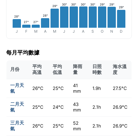
30°
30°
30°
30°
29°
29°
29°
29°
28°
28°
27°
27°
J
F
M
A
M
J
J
A
S
O
N
D
每月平均數據
平均
平均
降雨
日照
海水溫
月份
高溫
低溫
量
時數
度
一月天
41
26°C
25°C
1.9h
27.5°C
氣
mm
二月天
43
25°C
24°C
2.1h
26.9°C
氣
mm
三月天
52
26°C
25°C
2.1h
26.9°C
氣
mm