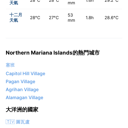
28°C
28°C
1.6h
29.2°C
天氣
mm
十二月
53
28°C
27°C
1.8h
28.6°C
天氣
mm
Northern Mariana Islands的熱門城市
塞班
Capitol Hill Village
Pagan Village
Agrihan Village
Alamagan Village
大洋洲的國家
🇹🇻 圖瓦盧