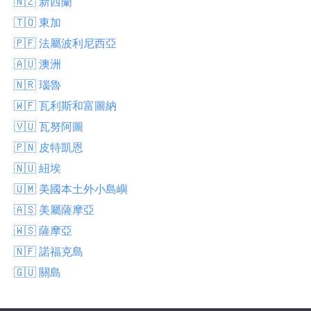
🇳🇿 新西蘭
🇹🇴 東加
🇵🇫 法屬波利尼西亞
🇦🇺 澳洲
🇳🇷 瑙魯
🇼🇫 瓦利斯和富圖納
🇻🇺 瓦努阿圖
🇵🇳 皮特凱恩
🇳🇺 紐埃
🇺🇲 美國本土外小島嶼
🇦🇸 美屬薩摩亞
🇼🇸 薩摩亞
🇳🇫 諾福克島
🇬🇺 關島