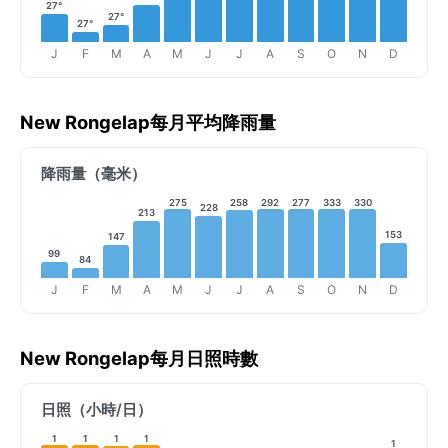
27°
27°
27°
J
F
M
A
M
J
J
A
S
O
N
D
New Rongelap每月平均降雨量
降雨量（毫米）
275
258
292
277
333
330
228
213
153
147
99
84
J
F
M
A
M
J
J
A
S
O
N
D
New Rongelap每月日照時數
日照（小時/日）
1
1
1
1
1