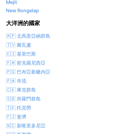
Mejit
New Rongelap
大洋洲的國家
🇲🇵 北馬里亞納群島
🇹🇻 圖瓦盧
🇰🇮 基里巴斯
🇫🇲 密克羅尼西亞
🇵🇬 巴布亞新畿內亞
🇵🇼 帛琉
🇨🇰 庫克群島
🇸🇧 所羅門群島
🇹🇰 托克勞
🇫🇯 斐濟
🇳🇨 新喀里多尼亞