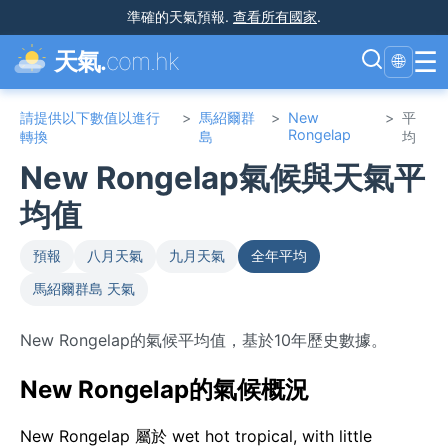
準確的天氣預報
.
查看所有國家
.
☰
天氣.
com.hk
🌐
請提供以下數值以進行
>
馬紹爾群
>
New
>
平
Rongelap
轉換
島
均
New Rongelap氣候與天氣平
均值
預報
八月天氣
九月天氣
全年平均
馬紹爾群島 天氣
New Rongelap的氣候平均值，基於10年歷史數據。
New Rongelap的氣候概況
New Rongelap 屬於 wet hot tropical, with little