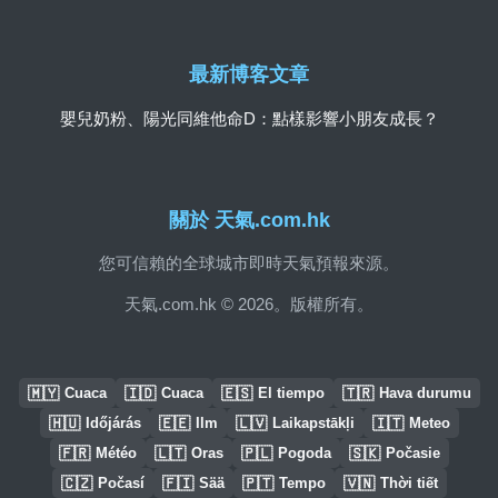
最新博客文章
嬰兒奶粉、陽光同維他命D：點樣影響小朋友成長？
關於 天氣.com.hk
您可信賴的全球城市即時天氣預報來源。
天氣.com.hk © 2026。版權所有。
🇲🇾
🇮🇩
🇪🇸
🇹🇷
Cuaca
Cuaca
El tiempo
Hava durumu
🇭🇺
🇪🇪
🇱🇻
🇮🇹
Időjárás
Ilm
Laikapstākļi
Meteo
🇫🇷
🇱🇹
🇵🇱
🇸🇰
Météo
Oras
Pogoda
Počasie
🇨🇿
🇫🇮
🇵🇹
🇻🇳
Počasí
Sää
Tempo
Thời tiết