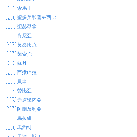
🇸🇴 索馬里
🇸🇹 聖多美和普林西比
🇸🇭 聖赫勒拿
🇰🇪 肯尼亞
🇲🇿 莫桑比克
🇱🇸 萊索托
🇸🇩 蘇丹
🇪🇭 西撒哈拉
🇧🇯 貝寧
🇿🇲 贊比亞
🇬🇶 赤道幾內亞
🇩🇿 阿爾及利亞
🇲🇼 馬拉維
🇾🇹 馬約特
🇲🇬 馬達加斯加