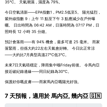
35°C。 天氣潮濕，濕度為 79%。
今日空氣清新——EPA指數1，PM2.5低至5。 陽光猛烈，
紫外線指數 9：上午 11 點至下午 3 點應減少在戶外曝
曬。 日出時間為 06:42 AM，日落時間為 07:17 PM，日
照時長 12 小時 35 分鐘。
預計會落雨——有 94% 機會，最多可達 25 毫米。 而家
落緊雨，但係大約22左右天氣會好轉。 今日比正常涼
——大約比7月典型高溫27°C低3°C。
未來7日天氣唔穩定，降雨集中喺Friday前後。 令馬內亞
接近破紀錄邊緣——同日紀錄為30°C。
保護好你嘅皮膚——而家馬內亞嘅陽光好強。
7 天預報，適用於 馬內亞, 幾內亞 🇬🇳