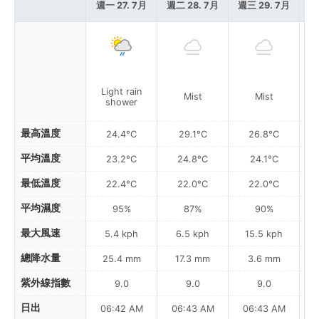
週一 27. 7月
週二 28. 7月
週三 29. 7月
週
Light rain
Mist
Mist
shower
最高溫度
24.4°C
29.1°C
26.8°C
平均溫度
23.2°C
24.8°C
24.1°C
最低溫度
22.4°C
22.0°C
22.0°C
平均濕度
95%
87%
90%
最大風速
5.4 kph
6.5 kph
15.5 kph
總降水量
25.4 mm
17.3 mm
3.6 mm
紫外線指數
9.0
9.0
9.0
日出
06:42 AM
06:43 AM
06:43 AM
0