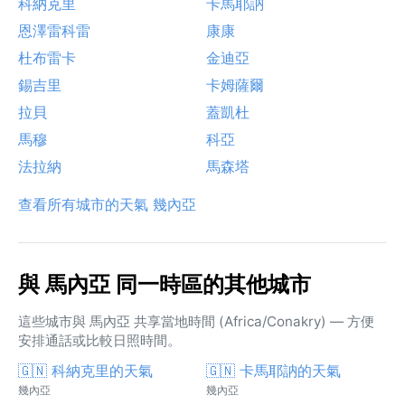
科納克里
卡馬耶訥
恩澤雷科雷
康康
杜布雷卡
金迪亞
錫吉里
卡姆薩爾
拉貝
蓋凱杜
馬穆
科亞
法拉納
馬森塔
查看所有城市的天氣 幾內亞
與 馬內亞 同一時區的其他城市
這些城市與 馬內亞 共享當地時間 (Africa/Conakry) — 方便
安排通話或比較日照時間。
🇬🇳 科納克里的天氣
🇬🇳 卡馬耶訥的天氣
幾內亞
幾內亞