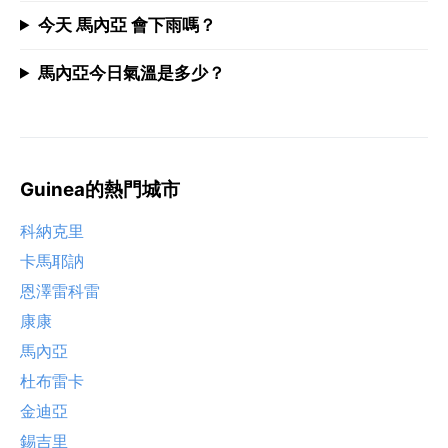
今天 馬內亞 會下雨嗎？
馬內亞今日氣溫是多少？
Guinea的熱門城市
科納克里
卡馬耶訥
恩澤雷科雷
康康
馬內亞
杜布雷卡
金迪亞
錫吉里