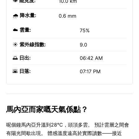
👁️
能見度:
10.0 km
🌧️
降水量:
0.6 mm
☁️
雲量:
75%
☀️
紫外線指數:
9.0
🌅
日出:
06:42 AM
🌇
日落:
07:17 PM
馬內亞而家嘅天氣係點？
呢個鐘馬內亞升溫到28°C，頭頂多雲。 預計雲層之間會
有陽光間歇出現。 體感溫度遠高於實際讀數——接近