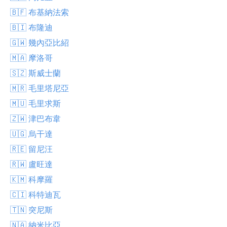
🇧🇫 布基納法索
🇧🇮 布隆迪
🇬🇼 幾內亞比紹
🇲🇦 摩洛哥
🇸🇿 斯威士蘭
🇲🇷 毛里塔尼亞
🇲🇺 毛里求斯
🇿🇼 津巴布韋
🇺🇬 烏干達
🇷🇪 留尼汪
🇷🇼 盧旺達
🇰🇲 科摩羅
🇨🇮 科特迪瓦
🇹🇳 突尼斯
🇳🇦 納米比亞