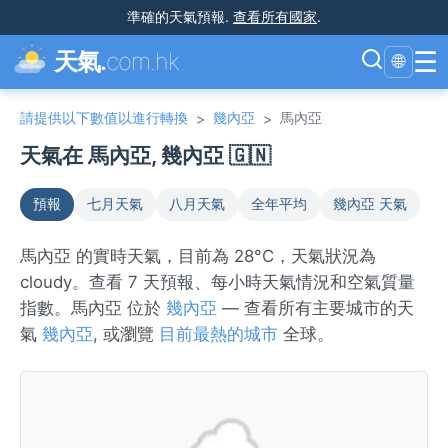
準確的天氣預報
.
查看所有國家
.
☰
天氣.
com.hk
🌐
請提供以下數值以進行轉換
幾內亞
馬內亞
>
>
天氣在 馬內亞, 幾內亞 🇬🇳
預報
七月天氣
八月天氣
全年平均
幾內亞 天氣
馬內亞 的實時天氣，目前為 28°C，天氣狀況為
cloudy。查看 7 天預報、每小時天氣情況和空氣質量
指數。馬內亞 位於
幾內亞
— 查看所有主要城市的天
氣
幾內亞
, 或瀏覽
目前最熱的城市
全球。