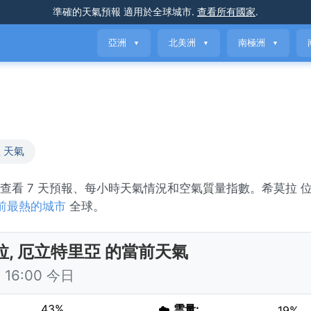
準確的天氣預報
適用於全球城市
.
查看所有國家
.
亞洲
北美洲
南極洲
▼
▼
▼
 天氣
y。查看 7 天預報、每小時天氣情況和空氣質量指數。希莫拉 
前最熱的城市
全球。
拉, 厄立特里亞 的當前天氣
16:00 今日
43%
☁️
雲量:
19%