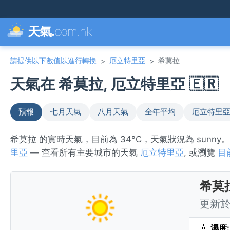
天氣.
com.hk
請提供以下數值以進行轉換
厄立特里亞
希莫拉
>
>
天氣在 希莫拉, 厄立特里亞 🇪🇷
預報
七月天氣
八月天氣
全年平均
厄立特里亞
希莫拉 的實時天氣，目前為 34°C，天氣狀況為 sunn
里亞
— 查看所有主要城市的天氣
厄立特里亞
, 或瀏覽
目
希莫
更新於 
💧
濕度: