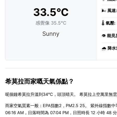
33.5°C
🌬️
風速:
感覺像 35.5°C
🌡️
氣壓:
Sunny
👁️
能見
🌧️
降水
希莫拉而家嘅天氣係點？
呢個鐘希莫拉升溫到34°C，頭頂晴天。 希莫拉上空萬里無雲
而家空氣質素一般：EPA指數2，PM2.5 25。 紫外線指
06:16 AM，日落時間為 07:04 PM，日照時長 12 小時 48 