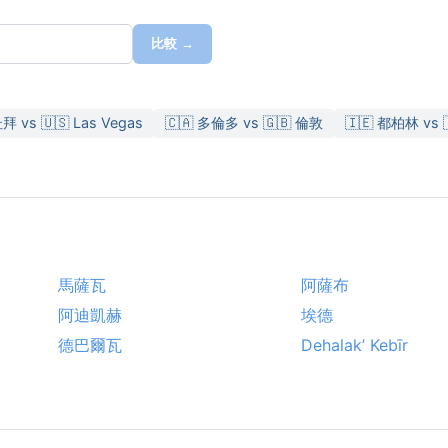
比較 →
杜拜 vs 🇺🇸 Las Vegas
🇨🇦 多倫多 vs 🇬🇧 倫敦
🇮🇪 都柏林 vs 
馬薩瓦
阿薩布
阿迪凱赫
埃德
德巴爾瓦
Dehalak’ Kebīr