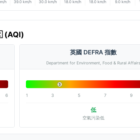
km/h
39.0 km/h
30.0 km/h
18.0 km/h
18.0 km/h
9.0 km/h
(AQI)
英國 DEFRA 指數
Department for Environment, Food & Rural Affair
3
6
1
3
5
7
9
低
空氣污染低