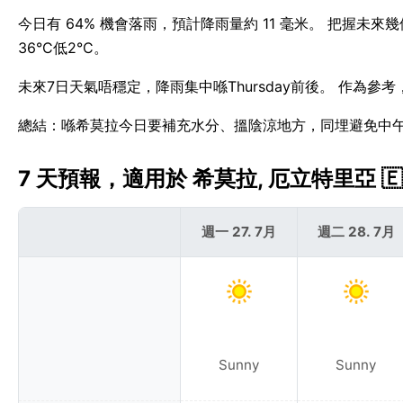
今日有 64% 機會落雨，預計降雨量約 11 毫米。 把握未
36°C低2°C。
未來7日天氣唔穩定，降雨集中喺Thursday前後。 作為參
總結：喺希莫拉今日要補充水分、搵陰涼地方，同埋避免中
7 天預報，適用於 希莫拉, 厄立特里亞 🇪
週一 27. 7月
週二 28. 7月
Sunny
Sunny