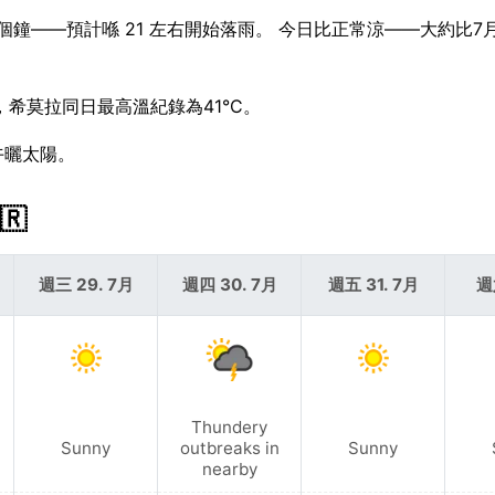
來幾個鐘——預計喺 21 左右開始落雨。 今日比正常涼——大約比7
考，希莫拉同日最高溫紀錄為41°C。
午曬太陽。
🇷
週三 29. 7月
週四 30. 7月
週五 31. 7月
週
Thundery
Sunny
outbreaks in
Sunny
nearby