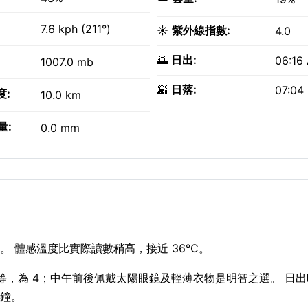
7.6 kph (211°)
☀️
紫外線指數:
4.0
🌅
日出:
06:16
1007.0 mb
🌇
日落:
07:04
度:
10.0 km
量:
0.0 mm
。 體感溫度比實際讀數稍高，接近 36°C。
數中等，為 4；中午前後佩戴太陽眼鏡及輕薄衣物是明智之選。 日
分鐘。