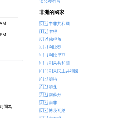
德克姆哈雷
非洲的國家
 AM
🇨🇫 中非共和國
🇹🇩 乍得
 PM
🇨🇻 佛得角
🇱🇾 利比亞
🇱🇷 利比里亞
🇨🇬 剛果共和國
🇨🇩 剛果民主共和國
🇬🇭 加納
🇬🇦 加蓬
🇸🇸 南蘇丹
🇿🇦 南非
出時間為
🇧🇼 博茨瓦納