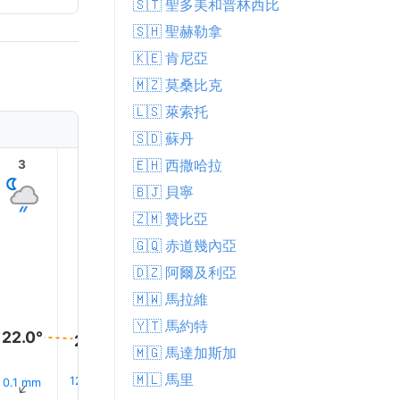
🇸🇹 聖多美和普林西比
🇸🇭 聖赫勒拿
🇰🇪 肯尼亞
🇲🇿 莫桑比克
🇱🇸 萊索托
🇸🇩 蘇丹
🇪🇭 西撒哈拉
3
4
5
6
7
8
🇧🇯 貝寧
🇿🇲 贊比亞
🇬🇶 赤道幾內亞
🇩🇿 阿爾及利亞
🇲🇼 馬拉維
23.0°
🇾🇹 馬約特
22.0°
21.0°
21.0°
21.0°
21.0°
🇲🇬 馬達加斯加
🇲🇱 馬里
12% 下雨
12% 下雨
11% 下雨
12% 下雨
9% 下
0.1 mm
↑
↑
↑
↑
↑
↑