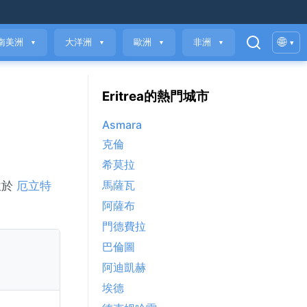
🌐
南美洲
大洋洲
歐洲
非洲
▾
▼
▼
▼
▼
Eritrea的熱門城市
Asmara
克倫
希莫拉
馬薩瓦
位於
厄立特
阿薩布
門德費拉
巴倫圖
阿迪凱赫
埃德