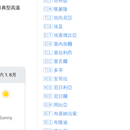
🇩🇯 吉布提
月典型高溫
🇨🇲 喀麥隆
🇹🇿 坦尚尼亞
🇪🇬 埃及
🇪🇹 埃塞俄比亞
🇸🇳 塞內加爾
🇸🇱 塞拉利昂
🇸🇨 塞舌爾
🇹🇬 多哥
六 1. 8月
週日 2. 8月
🇦🇴 安哥拉
🇳🇬 尼日利亞
🇳🇪 尼日爾
🇬🇲 岡比亞
🇧🇫 布基納法索
Sunny
Sunny
🇧🇮 布隆迪