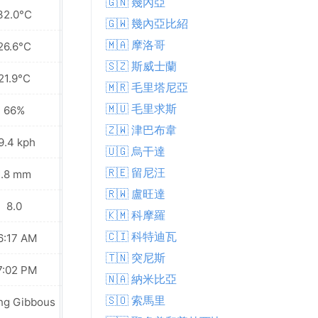
🇬🇳 幾內亞
32.0°C
32.1°C
🇬🇼 幾內亞比紹
🇲🇦 摩洛哥
26.6°C
26.6°C
🇸🇿 斯威士蘭
21.9°C
21.6°C
🇲🇷 毛里塔尼亞
🇲🇺 毛里求斯
66%
64%
🇿🇼 津巴布韋
9.4 kph
18.7 kph
🇺🇬 烏干達
🇷🇪 留尼汪
1.8 mm
1.1 mm
🇷🇼 盧旺達
8.0
8.0
🇰🇲 科摩羅
🇨🇮 科特迪瓦
6:17 AM
06:17 AM
🇹🇳 突尼斯
7:02 PM
07:02 PM
🇳🇦 納米比亞
🇸🇴 索馬里
ng Gibbous
Waning Gibbous