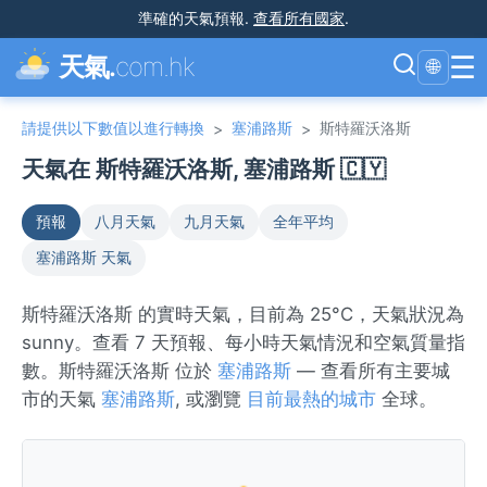
準確的天氣預報
.
查看所有國家
.
☰
天氣.
com.hk
🌐
請提供以下數值以進行轉換
塞浦路斯
斯特羅沃洛斯
>
>
天氣在 斯特羅沃洛斯, 塞浦路斯 🇨🇾
預報
八月天氣
九月天氣
全年平均
塞浦路斯 天氣
斯特羅沃洛斯 的實時天氣，目前為 25°C，天氣狀況為
sunny。查看 7 天預報、每小時天氣情況和空氣質量指
數。斯特羅沃洛斯 位於
塞浦路斯
— 查看所有主要城
市的天氣
塞浦路斯
, 或瀏覽
目前最熱的城市
全球。