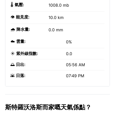
🌡️
氣壓:
1008.0 mb
👁️
能見度:
10.0 km
🌧️
降水量:
0.0 mm
☁️
雲量:
0%
☀️
紫外線指數:
0.0
🌅
日出:
05:56 AM
🌇
日落:
07:49 PM
斯特羅沃洛斯而家嘅天氣係點？