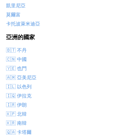
凱里尼亞
莫爾富
卡托波萊米迪亞
亞洲的國家
🇧🇹 不丹
🇨🇳 中國
🇾🇪 也門
🇦🇲 亞美尼亞
🇮🇱 以色列
🇮🇶 伊拉克
🇮🇷 伊朗
🇰🇵 北韓
🇰🇷 南韓
🇶🇦 卡塔爾