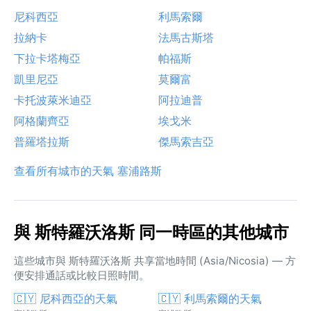
尼科西亞
利馬索爾
拉納卡
法馬古斯塔
下拉卡塔梅亞
帕福斯
凱里尼亞
莫爾富
卡托波萊米迪亞
阿拉迪普
阿格蘭齊亞
埃戈米
普羅塔拉斯
傑馬索吉亞
查看所有城市的天氣 塞浦路斯
與 斯特羅沃洛斯 同一時區的其他城市
這些城市與 斯特羅沃洛斯 共享當地時間 (Asia/Nicosia) — 方
便安排通話或比較日照時間。
🇨🇾 尼科西亞的天氣
🇨🇾 利馬索爾的天氣