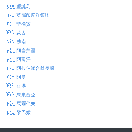
🇨🇽 聖誕島
🇮🇴 英屬印度洋領地
🇵🇭 菲律賓
🇲🇳 蒙古
🇻🇳 越南
🇦🇿 阿塞拜疆
🇦🇫 阿富汗
🇦🇪 阿拉伯聯合酋長國
🇴🇲 阿曼
🇭🇰 香港
🇲🇾 馬來西亞
🇲🇻 馬爾代夫
🇱🇧 黎巴嫩