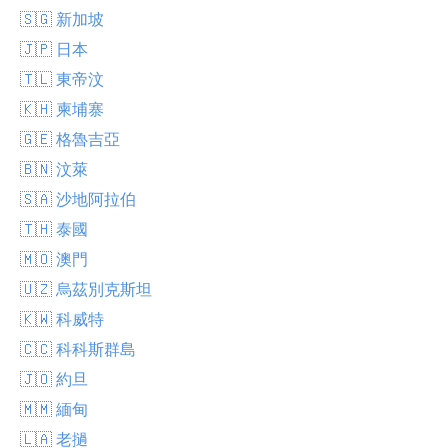
🇸🇬 新加坡
🇯🇵 日本
🇹🇱 東帝汶
🇰🇭 柬埔寨
🇬🇪 格魯吉亞
🇧🇳 汶萊
🇸🇦 沙地阿拉伯
🇹🇭 泰國
🇲🇴 澳門
🇺🇿 烏茲別克斯坦
🇰🇼 科威特
🇨🇨 科科斯群島
🇯🇴 約旦
🇲🇲 緬甸
🇱🇦 老撾