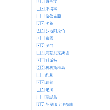
🇹🇱 東帝汶
🇰🇭 柬埔寨
🇬🇪 格魯吉亞
🇧🇳 汶萊
🇸🇦 沙地阿拉伯
🇹🇭 泰國
🇲🇴 澳門
🇺🇿 烏茲別克斯坦
🇰🇼 科威特
🇨🇨 科科斯群島
🇯🇴 約旦
🇲🇲 緬甸
🇱🇦 老撾
🇨🇽 聖誕島
🇮🇴 英屬印度洋領地