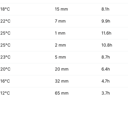
18°C
15 mm
8.1h
22°C
7 mm
9.9h
25°C
1 mm
11.6h
25°C
2 mm
10.8h
23°C
5 mm
8.7h
20°C
20 mm
6.4h
16°C
32 mm
4.7h
12°C
65 mm
3.7h