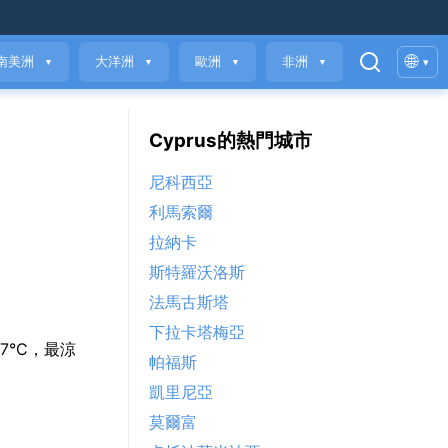
🌐
南美洲
大洋洲
歐洲
非洲
▾
▼
▼
▼
▼
Cyprus的熱門城市
尼科西亞
利馬索爾
拉納卡
斯特羅沃洛斯
法馬古斯塔
下拉卡塔梅亞
 17°C，最涼
帕福斯
凱里尼亞
莫爾富