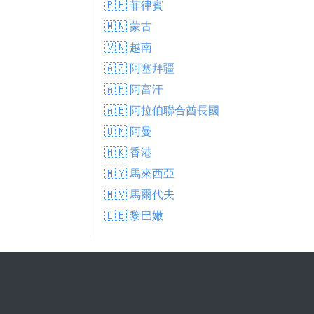
🇵🇭 菲律賓
🇲🇳 蒙古
🇻🇳 越南
🇦🇿 阿塞拜疆
🇦🇫 阿富汗
🇦🇪 阿拉伯聯合酋長國
🇴🇲 阿曼
🇭🇰 香港
🇲🇾 馬來西亞
🇲🇻 馬爾代夫
🇱🇧 黎巴嫩