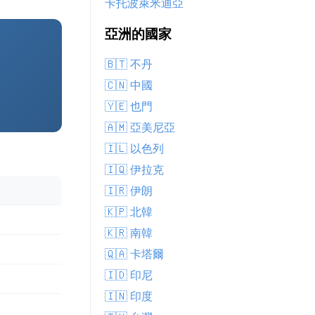
卡托波萊米迪亞
亞洲的國家
🇧🇹 不丹
🇨🇳 中國
🇾🇪 也門
🇦🇲 亞美尼亞
🇮🇱 以色列
🇮🇶 伊拉克
🇮🇷 伊朗
🇰🇵 北韓
🇰🇷 南韓
🇶🇦 卡塔爾
🇮🇩 印尼
🇮🇳 印度