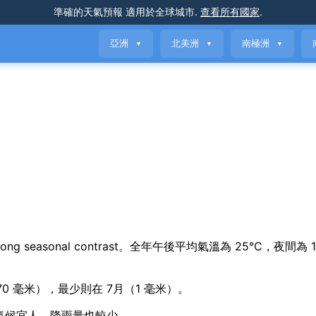
準確的天氣預報
適用於全球城市
.
查看所有國家
.
亞洲
北美洲
南極洲
▼
▼
▼
h strong seasonal contrast。全年午後平均氣溫為 25°C，夜間為
70 毫米），最少則在 7月（1 毫米）。
此時氣候宜人，降雨量也較少。