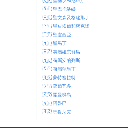
🇰🇳 聖基茨和尼維斯
🇧🇱 聖巴托洛繆
🇻🇨 聖文森及格瑞那丁
🇵🇲 聖皮埃爾和密克隆
🇱🇨 聖盧西亞
🇲🇫 聖馬丁
🇻🇬 英屬維京群島
🇳🇱 荷屬安的列斯
🇸🇽 荷屬聖馬丁
🇲🇸 蒙特塞拉特
🇸🇻 薩爾瓦多
🇰🇾 開曼群島
🇦🇼 阿魯巴
🇲🇶 馬提尼克