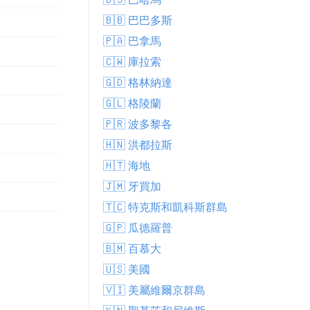
🇧🇧 巴巴多斯
🇵🇦 巴拿馬
🇨🇼 庫拉索
🇬🇩 格林納達
🇬🇱 格陵蘭
🇵🇷 波多黎各
🇭🇳 洪都拉斯
🇭🇹 海地
🇯🇲 牙買加
🇹🇨 特克斯和凱科斯群島
🇬🇵 瓜德羅普
🇧🇲 百慕大
🇺🇸 美國
🇻🇮 美屬維爾京群島