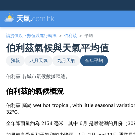
天氣.
com.hk
請提供以下數值以進行轉換
>
伯利茲
>
平均
伯利茲氣候與天氣平均值
預報
八月天氣
九月天氣
全年平均
伯利茲 各城市氣候數據匯總。
伯利茲的氣候概況
伯利茲 屬於 wet hot tropical, with little seasona
32°C。
全年降雨量約為 2154 毫米，其中 6月 是最潮濕的月份（30
如果想享受溫和天氣和較少降雨，1月, 2月 and 12月 通常