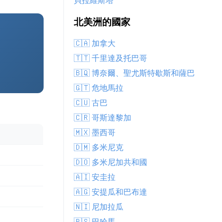
貝拉維斯塔
北美洲的國家
🇨🇦 加拿大
🇹🇹 千里達及托巴哥
🇧🇶 博奈爾、聖尤斯特歇斯和薩巴
🇬🇹 危地馬拉
🇨🇺 古巴
🇨🇷 哥斯達黎加
🇲🇽 墨西哥
🇩🇲 多米尼克
🇩🇴 多米尼加共和國
🇦🇮 安圭拉
🇦🇬 安提瓜和巴布達
🇳🇮 尼加拉瓜
🇧🇸 巴哈馬