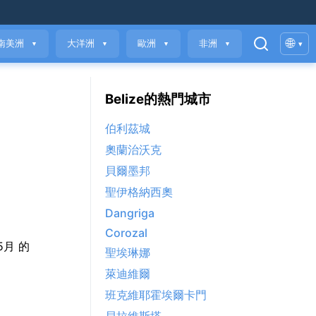
🌐
南美洲
大洋洲
歐洲
非洲
▾
▼
▼
▼
▼
Belize的熱門城市
伯利茲城
奧蘭治沃克
貝爾墨邦
聖伊格納西奧
Dangriga
Corozal
 5月 的
聖埃琳娜
萊迪維爾
班克維耶霍埃爾卡門