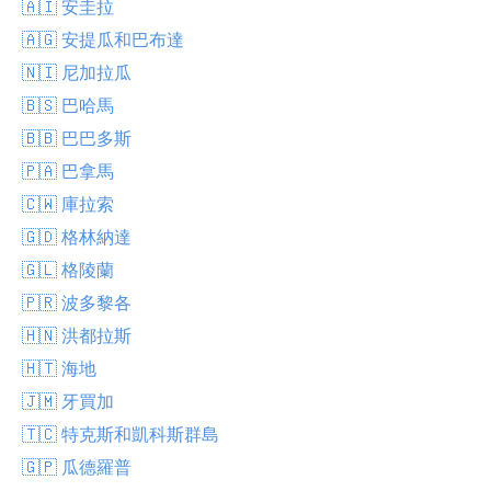
🇦🇮 安圭拉
🇦🇬 安提瓜和巴布達
🇳🇮 尼加拉瓜
🇧🇸 巴哈馬
🇧🇧 巴巴多斯
🇵🇦 巴拿馬
🇨🇼 庫拉索
🇬🇩 格林納達
🇬🇱 格陵蘭
🇵🇷 波多黎各
🇭🇳 洪都拉斯
🇭🇹 海地
🇯🇲 牙買加
🇹🇨 特克斯和凱科斯群島
🇬🇵 瓜德羅普