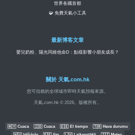
世界各國首都
🧩 免費天氣小工具
最新博客文章
嬰兒奶粉、陽光同維他命D：點樣影響小朋友成長？
關於 天氣.com.hk
您可信賴的全球城市即時天氣預報來源。
天氣.com.hk © 2026。版權所有。
🇲🇾
🇮🇩
🇪🇸
🇹🇷
Cuaca
Cuaca
El tiempo
Hava durumu
🇭🇺
🇪🇪
🇱🇻
🇮🇹
Időjárás
Ilm
Laikapstākļi
Meteo