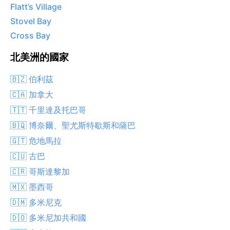
Flatt’s Village
Stovel Bay
Cross Bay
北美洲的國家
🇧🇿 伯利茲
🇨🇦 加拿大
🇹🇹 千里達及托巴哥
🇧🇶 博奈爾、聖尤斯特歇斯和薩巴
🇬🇹 危地馬拉
🇨🇺 古巴
🇨🇷 哥斯達黎加
🇲🇽 墨西哥
🇩🇲 多米尼克
🇩🇴 多米尼加共和國