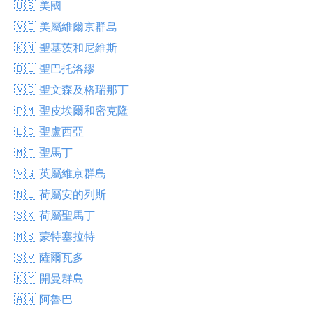
🇺🇸 美國
🇻🇮 美屬維爾京群島
🇰🇳 聖基茨和尼維斯
🇧🇱 聖巴托洛繆
🇻🇨 聖文森及格瑞那丁
🇵🇲 聖皮埃爾和密克隆
🇱🇨 聖盧西亞
🇲🇫 聖馬丁
🇻🇬 英屬維京群島
🇳🇱 荷屬安的列斯
🇸🇽 荷屬聖馬丁
🇲🇸 蒙特塞拉特
🇸🇻 薩爾瓦多
🇰🇾 開曼群島
🇦🇼 阿魯巴