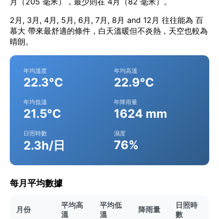
月（205 毫米），最少則在 4月（82 毫米）。
2月, 3月, 4月, 5月, 6月, 7月, 8月 and 12月 往往能為 百
慕大 帶來最舒適的條件，白天溫暖但不炎熱，天空也較為
晴朗。
年均溫度
年均高溫
22.3°C
22.9°C
年均低溫
年降雨量
21.5°C
1624 mm
日照時數
濕度
76%
2.3h/日
每月平均數據
平均高
平均低
日照時
月份
降雨量
溫
溫
數