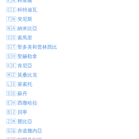
🇰🇲 科摩羅
🇨🇮 科特迪瓦
🇹🇳 突尼斯
🇳🇦 納米比亞
🇸🇴 索馬里
🇸🇹 聖多美和普林西比
🇸🇭 聖赫勒拿
🇰🇪 肯尼亞
🇲🇿 莫桑比克
🇱🇸 萊索托
🇸🇩 蘇丹
🇪🇭 西撒哈拉
🇧🇯 貝寧
🇿🇲 贊比亞
🇬🇶 赤道幾內亞