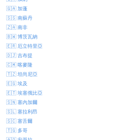
🇬🇦 加蓬
🇸🇸 南蘇丹
🇿🇦 南非
🇧🇼 博茨瓦納
🇪🇷 厄立特里亞
🇩🇯 吉布提
🇨🇲 喀麥隆
🇹🇿 坦尚尼亞
🇪🇬 埃及
🇪🇹 埃塞俄比亞
🇸🇳 塞內加爾
🇸🇱 塞拉利昂
🇸🇨 塞舌爾
🇹🇬 多哥
🇦🇴 安哥拉