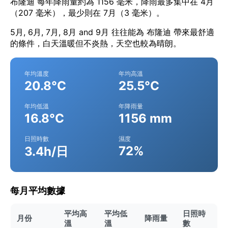
布隆迪 每年降雨量約為 1156 毫米，降雨最多集中在 4月
（207 毫米），最少則在 7月（3 毫米）。
5月, 6月, 7月, 8月 and 9月 往往能為 布隆迪 帶來最舒適
的條件，白天溫暖但不炎熱，天空也較為晴朗。
年均溫度
年均高溫
20.8°C
25.5°C
年均低溫
年降雨量
16.8°C
1156 mm
日照時數
濕度
72%
3.4h/日
每月平均數據
平均高
平均低
日照時
月份
降雨量
溫
溫
數