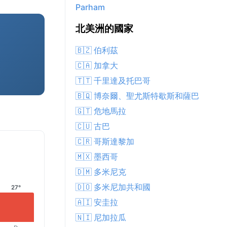
Parham
北美洲的國家
🇧🇿 伯利茲
🇨🇦 加拿大
🇹🇹 千里達及托巴哥
🇧🇶 博奈爾、聖尤斯特歇斯和薩巴
🇬🇹 危地馬拉
🇨🇺 古巴
🇨🇷 哥斯達黎加
🇲🇽 墨西哥
🇩🇲 多米尼克
🇩🇴 多米尼加共和國
27°
🇦🇮 安圭拉
🇳🇮 尼加拉瓜