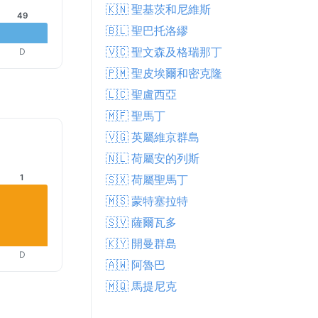
🇰🇳 聖基茨和尼維斯
49
🇧🇱 聖巴托洛繆
🇻🇨 聖文森及格瑞那丁
D
🇵🇲 聖皮埃爾和密克隆
🇱🇨 聖盧西亞
🇲🇫 聖馬丁
🇻🇬 英屬維京群島
🇳🇱 荷屬安的列斯
🇸🇽 荷屬聖馬丁
1
🇲🇸 蒙特塞拉特
🇸🇻 薩爾瓦多
🇰🇾 開曼群島
D
🇦🇼 阿魯巴
🇲🇶 馬提尼克