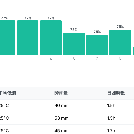
77%
77%
77%
76%
75%
75%
J
J
A
S
O
N
平均低溫
降雨量
日照時數
25°C
40 mm
1.5h
25°C
53 mm
1.5h
25°C
45 mm
1.7h