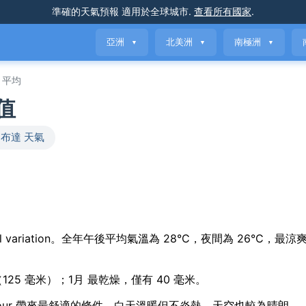
準確的天氣預報
適用於全球城市
.
查看所有國家
.
亞洲
北美洲
南極洲
▼
▼
▼
平均
均值
布達 天氣
le seasonal variation。全年午後平均氣溫為 28°C，夜間為 26°C，
月（125 毫米）；1月 最乾燥，僅有 40 毫米。
olly Harbour 帶來最舒適的條件，白天溫暖但不炎熱，天空也較為晴朗。