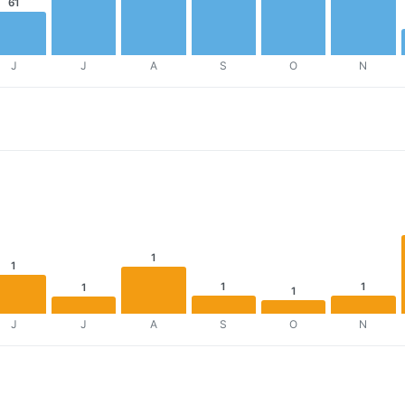
61
J
J
A
S
O
N
1
1
1
1
1
1
J
J
A
S
O
N