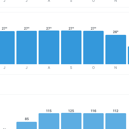
J
J
A
S
O
N
27°
27°
27°
27°
27°
26°
J
J
A
S
O
N
115
125
116
112
85