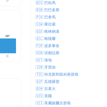
D
🇧🇸 巴哈馬
🇧🇧 巴巴多斯
🇵🇦 巴拿馬
🇨🇼 庫拉索
🇬🇩 格林納達
26°
🇬🇱 格陵蘭
🇵🇷 波多黎各
🇭🇳 洪都拉斯
D
🇭🇹 海地
🇯🇲 牙買加
🇹🇨 特克斯和凱科斯群島
🇬🇵 瓜德羅普
🇧🇲 百慕大
🇺🇸 美國
🇻🇮 美屬維爾京群島