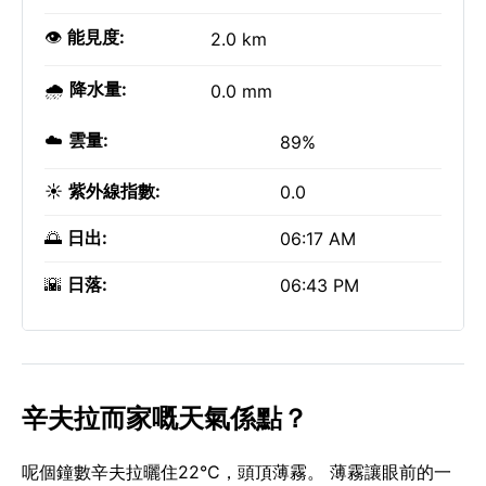
👁️
能見度:
2.0 km
🌧️
降水量:
0.0 mm
☁️
雲量:
89%
☀️
紫外線指數:
0.0
🌅
日出:
06:17 AM
🌇
日落:
06:43 PM
辛夫拉而家嘅天氣係點？
呢個鐘數辛夫拉曬住22°C，頭頂薄霧。 薄霧讓眼前的一