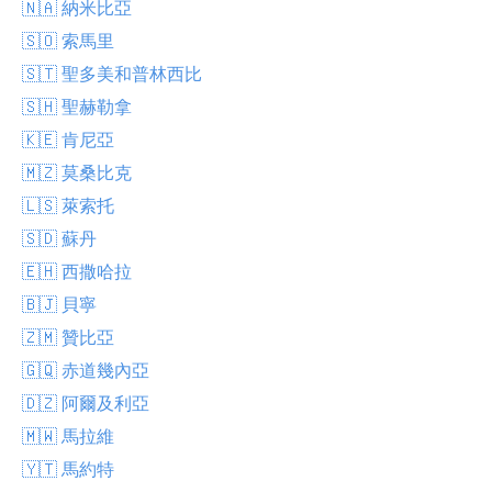
🇳🇦 納米比亞
🇸🇴 索馬里
🇸🇹 聖多美和普林西比
🇸🇭 聖赫勒拿
🇰🇪 肯尼亞
🇲🇿 莫桑比克
🇱🇸 萊索托
🇸🇩 蘇丹
🇪🇭 西撒哈拉
🇧🇯 貝寧
🇿🇲 贊比亞
🇬🇶 赤道幾內亞
🇩🇿 阿爾及利亞
🇲🇼 馬拉維
🇾🇹 馬約特