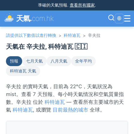
準確的天氣預報
.
查看所有國家
.
☰
天氣.
com.hk
🌐
請提供以下數值以進行轉換
科特迪瓦
辛夫拉
>
>
天氣在 辛夫拉, 科特迪瓦 🇨🇮
預報
七月天氣
八月天氣
全年平均
科特迪瓦 天氣
辛夫拉 的實時天氣，目前為 22°C，天氣狀況為
mist。查看 7 天預報、每小時天氣情況和空氣質量指
數。辛夫拉 位於
科特迪瓦
— 查看所有主要城市的天
氣
科特迪瓦
, 或瀏覽
目前最熱的城市
全球。