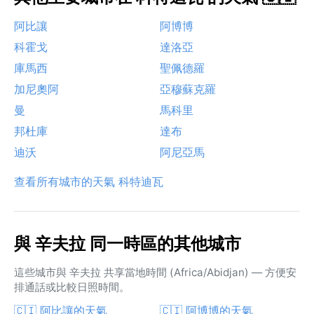
阿比讓
阿博博
科霍戈
達洛亞
庫馬西
聖佩德羅
加尼奧阿
亞穆蘇克羅
曼
馬科里
邦杜庫
達布
迪沃
阿尼亞馬
查看所有城市的天氣 科特迪瓦
與 辛夫拉 同一時區的其他城市
這些城市與 辛夫拉 共享當地時間 (Africa/Abidjan) — 方便安
排通話或比較日照時間。
🇨🇮 阿比讓的天氣
🇨🇮 阿博博的天氣